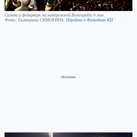
Салют и фейерверк на набережной Волгограда 9 мая
Фото:
Екатерина СИМОХИНА.
Перейти в Фотобанк КП