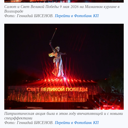
Салют и Свет Великой Победы 9 мая 2026 на Мамаевом кургане в
Волгограде
Фото:
Геннадий БИСЕНОВ.
Перейти в Фотобанк КП
Патриотическая акция была в этом году впечатляющей и с новыми
спецэффектами
Фото:
Геннадий БИСЕНОВ.
Перейти в Фотобанк КП