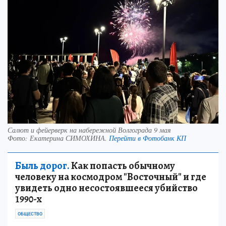
Салют и фейерверк на набережной Волгограда 9 мая
Фото:
Екатерина СИМОХИНА.
Перейти в Фотобанк КП
Быль дорог.
Как попасть обычному
человеку на космодром "Восточный" и где
увидеть одно несостоявшееся убийство
1990-х
ОБЩЕСТВО