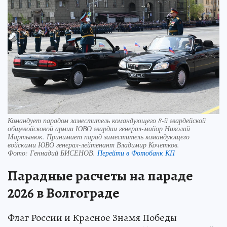
Командует парадом заместитель командующего 8-й гвардейской
общевойсковой армии ЮВО гвардии генерал-майор Николай
Мартынюк. Принимает парад заместитель командующего
войсками ЮВО генерал-лейтенант Владимир Кочетков.
Фото:
Геннадий БИСЕНОВ.
Перейти в Фотобанк КП
Парадные расчеты на параде
2026 в Волгограде
Флаг России и Красное Знамя Победы