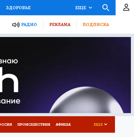
ЗДОРОВЬЕ
ЕЩЕ
ТЫ РОССИИ
РАДИО
РЕКЛАМА
ПОДПИСКА
КРЕТЫ
ПУТЕВОДИТЕЛЬ
 ЖЕЛЕЗА
ТУРИЗМ
Д ПОТРЕБИТЕЛЯ
ВСЕ О КП
ОССИЯ
ПРОИСШЕСТВИЯ
АФИША
ЕЩЕ