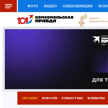
ФОТО
ВИДЕО
СПЕЦОПЕРАЦИЯ
ПОЛ
СОЦПОДДЕРЖКА
НАУКА
СПОРТ
КО
ВЫБОР ЭКСПЕРТОВ
ДОКТОР
ФИНАНС
КНИЖНАЯ ПОЛКА
ПРОГНОЗЫ НА СПОРТ
ПРЕСС-ЦЕНТР
НЕДВИЖИМОСТЬ
ТЕЛЕ
РАДИО КП
РЕКЛАМА
ТЕСТЫ
НОВОЕ 
СЕГОДНЯ:
НОВОСТИ
ТОЛЬКО У НАС
ВОЕНКОРЫ