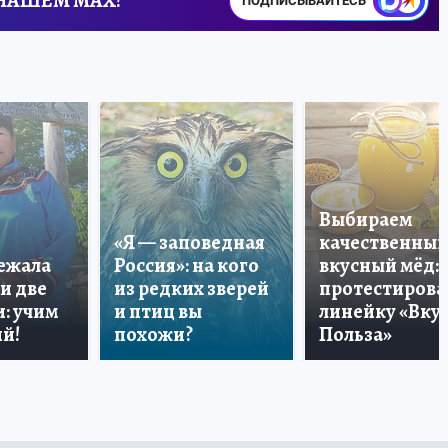
 НАШЕМ MAX!
ПОДПИСЫВАЙТЕСЬ
Выбираем
«Я — заповедная
качественный
лежала
Россия»: на кого
вкусный мёд:
и две
из редких зверей
протестирова
: учим
и птиц вы
линейку «Вкус
й!
похожи?
Польза»