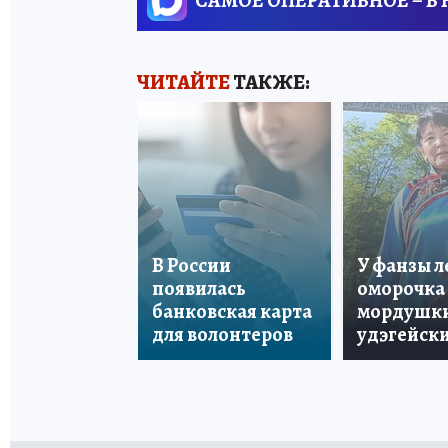
САМОЕ ОПЕРАТИВНОЕ – В
ЧИТАЙТЕ
ТАКЖЕ:
В России
У фанзы 
появилась
оморочка 
банковская карта
мордушки
для волонтеров
удэгейски