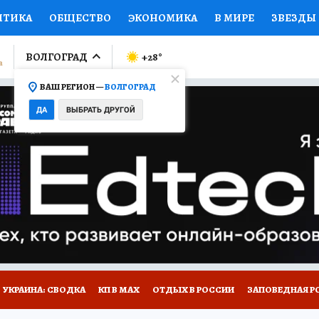
ИТИКА
ОБЩЕСТВО
ЭКОНОМИКА
В МИРЕ
ЗВЕЗДЫ
ЛУМНИСТЫ
ПРОИСШЕСТВИЯ
НАЦИОНАЛЬНЫЕ ПРОЕК
ВОЛГОГРАД
+28
°
ВАШ РЕГИОН —
ВОЛГОГРАД
Ы
ОТКРЫВАЕМ МИР
Я ЗНАЮ
СЕМЬЯ
ЖЕНСКИЕ СЕ
ДА
ВЫБРАТЬ ДРУГОЙ
ПРОМОКОДЫ
СЕРИАЛЫ
СПЕЦПРОЕКТЫ
ДЕФИЦИТ
ВИЗОР
КОЛЛЕКЦИИ
КОНКУРСЫ
РАБОТА У НАС
ГИ
НА САЙТЕ
УКРАИНА: СВОДКА
КП В МАХ
ОТДЫХ В РОССИИ
ЗАПОВЕДНАЯ Р