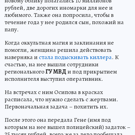
новому облику полагались 10 миллионов
рублей, две дорогих иномарки для нее и
любимого. Также она попросила, чтобы в
течение года у нее родился сын, похожий на
папу.
Когда оккультная магия и заклинания не
помогли, женщина решила действовать
наверняка и
стала подыскивать киллера
. К
счастью, на нее вышли сотрудники
регионального
ГУ МВД
и под прикрытием
исполнителя выступил оперативник.
На встречах с ним Осипова в красках
расписала, что нужно сделать с жертвами.
Первоначальная задача – похитить их.
После этого она передала Гене (имя под
которым на нее вышел полицейский) задаток –
25 тысяч рублей, всего же за дело пообещала