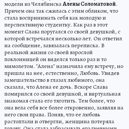
модели из Челябинска
Алены Соломатовой
.
Причем она так сжилась с этим обликом, что
стала воспринимать себя как молодую и
перспективную студентку. Как раз в этот
момент Слава поругался со своей девушкой, с
которой встречался несколько лет. Он ответил
на сообщение, завязалась переписка. В
реальной жизни со своей взрослой
поклонницей он виделся только раз и то
мимолетом. "Алена" назначила ему встречу, но
пришла на нее, естественно, Любовь. Увидев
замешательство в глазах любимого, она
сказала, что Алена ее дочь. Вскоре Слава
помирился со своей девушкой, и виртуальная
знакомая стала его тяготить. Тем более, что
она вела себя все более откровенно, заявляя на
него свои права. Поняв, что ее любовь
растоптали и отвергли, женщина потеряла
голову. Она стала забрасывать его гневными