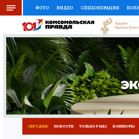
ФОТО
ВИДЕО
СПЕЦОПЕРАЦИЯ
ПОЛ
СОЦПОДДЕРЖКА
НАУКА
СПОРТ
КО
ВЫБОР ЭКСПЕРТОВ
ДОКТОР
ФИНАНС
КНИЖНАЯ ПОЛКА
ПРОГНОЗЫ НА СПОРТ
ПРЕСС-ЦЕНТР
НЕДВИЖИМОСТЬ
ТЕЛЕ
РАДИО КП
РЕКЛАМА
ТЕСТЫ
НОВОЕ 
СЕГОДНЯ:
НОВОСТИ
ТОЛЬКО У НАС
ВОЕНКОРЫ