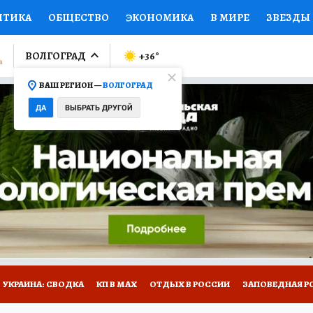
ИТИКА
ОБЩЕСТВО
ЭКОНОМИКА
В МИРЕ
ЗВЕЗДЫ
ЛУМНИСТЫ
ПРОИСШЕСТВИЯ
НАЦИОНАЛЬНЫЕ ПРОЕК
ВОЛГОГРАД
+36
°
ВАШ РЕГИОН —
ВОЛГОГРАД
Ы
ОТКРЫВАЕМ МИР
Я ЗНАЮ
СЕМЬЯ
ЖЕНСКИЕ СЕ
ДА
ВЫБРАТЬ ДРУГОЙ
ПРОМОКОДЫ
СЕРИАЛЫ
СПЕЦПРОЕКТЫ
ДЕФИЦИТ
ВИЗОР
КОЛЛЕКЦИИ
КОНКУРСЫ
РАБОТА У НАС
ГИ
НА САЙТЕ
УКРАИНА: СВОДКА
КП В МАХ
ОТДЫХ В РОССИИ
ЗАПОВЕДНАЯ Р