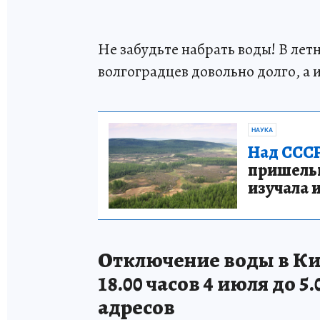
Не забудьте набрать воды! В ле
волгоградцев довольно долго, а и
НАУКА
Над СССР
пришельце
изучала 
Отключение воды в Ки
18.00 часов 4 июля до 5
адресов