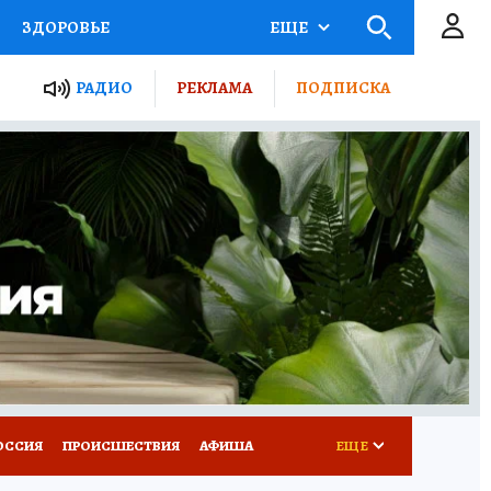
ЗДОРОВЬЕ
ЕЩЕ
ТЫ РОССИИ
РАДИО
РЕКЛАМА
ПОДПИСКА
КРЕТЫ
ПУТЕВОДИТЕЛЬ
 ЖЕЛЕЗА
ТУРИЗМ
Д ПОТРЕБИТЕЛЯ
ВСЕ О КП
ОССИЯ
ПРОИСШЕСТВИЯ
АФИША
ЕЩЕ