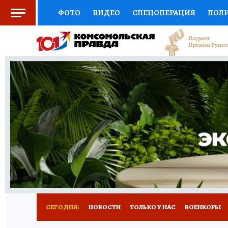
ФОТО
ВИДЕО
СПЕЦОПЕРАЦИЯ
ПОЛ
СОЦПОДДЕРЖКА
НАУКА
СПОРТ
КО
ВЫБОР ЭКСПЕРТОВ
ДОКТОР
ФИНАНС
КНИЖНАЯ ПОЛКА
ПРОГНОЗЫ НА СПОРТ
ПРЕСС-ЦЕНТР
НЕДВИЖИМОСТЬ
ТЕЛЕ
РАДИО КП
РЕКЛАМА
ТЕСТЫ
НОВОЕ 
СЕГОДНЯ:
НОВОСТИ
ТОЛЬКО У НАС
ВОЕНКОРЫ