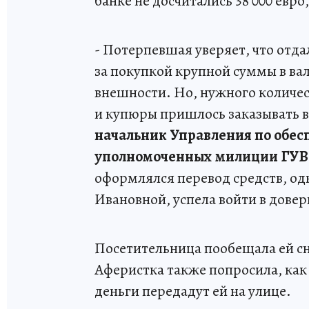
банке не досчитались 38 000 евро,
- Потерпевшая уверяет, что отда
за покупкой крупной суммы в в
внешности. Но, нужного количест
и купюры пришлось заказывать в
начальник Управления по обес
уполномоченных милиции ГУВД 
оформлялся перевод средств, од
Ивановной, успела войти в довер
Посетительница пообещала ей сн
Аферистка также попросила, как 
деньги передадут ей на улице.