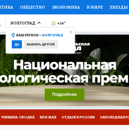
ИТИКА
ОБЩЕСТВО
ЭКОНОМИКА
В МИРЕ
ЗВЕЗДЫ
ЛУМНИСТЫ
ПРОИСШЕСТВИЯ
НАЦИОНАЛЬНЫЕ ПРОЕК
ВОЛГОГРАД
+36
°
ВАШ РЕГИОН —
ВОЛГОГРАД
Ы
ОТКРЫВАЕМ МИР
Я ЗНАЮ
СЕМЬЯ
ЖЕНСКИЕ СЕ
ДА
ВЫБРАТЬ ДРУГОЙ
ПРОМОКОДЫ
СЕРИАЛЫ
СПЕЦПРОЕКТЫ
ДЕФИЦИТ
ВИЗОР
КОЛЛЕКЦИИ
КОНКУРСЫ
РАБОТА У НАС
ГИ
НА САЙТЕ
УКРАИНА: СВОДКА
КП В МАХ
ОТДЫХ В РОССИИ
ЗАПОВЕДНАЯ Р