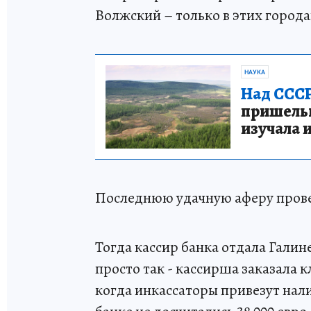
Волжский – только в этих город
НАУКА
Над СССР
пришельце
изучала 
Последнюю удачную аферу прове
Тогда кассир банка отдала Галин
просто так - кассирша заказала 
когда инкассаторы привезут нали