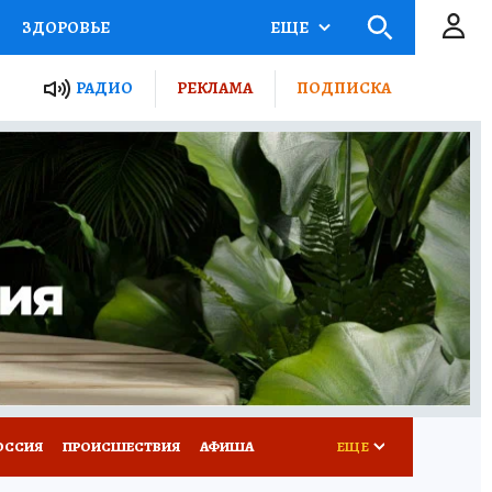
ЗДОРОВЬЕ
ЕЩЕ
ТЫ РОССИИ
РАДИО
РЕКЛАМА
ПОДПИСКА
КРЕТЫ
ПУТЕВОДИТЕЛЬ
 ЖЕЛЕЗА
ТУРИЗМ
Д ПОТРЕБИТЕЛЯ
ВСЕ О КП
ОССИЯ
ПРОИСШЕСТВИЯ
АФИША
ЕЩЕ