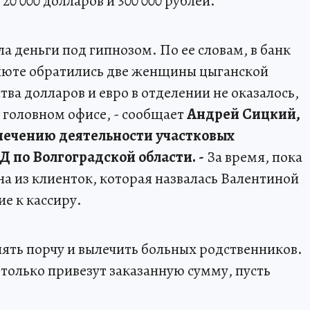
 20 000 долларов и 300 000 рублей.
ла деньги под гипнозом. По еe словам, в банк
алюте обратились две женщины цыганской
ва долларов и евро в отделении не оказалось,
 головном офисе, - сообщает
Андрей Сицкий,
печению деятельности участковых
по Волгоградской области. -
За время, пока
на из клиенток, которая назвалась Валентиной
ие к кассиру.
ять порчу и вылечить больных родственников.
только привезут заказанную сумму, пусть