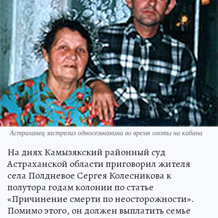
Астраханец застрелил односельчанина во время охоты на кабана
На днях Камызякский районный суд
Астраханской области приговорил жителя
села Полдневое Сергея Колесникова к
полутора годам колонии по статье
«Причинение смерти по неосторожности».
Помимо этого, он должен выплатить семье