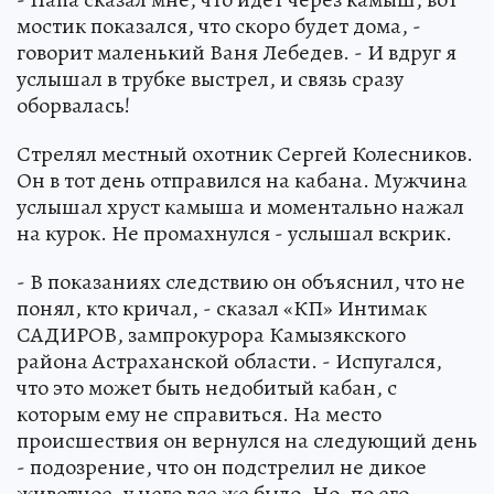
мостик показался, что скоро будет дома, -
говорит маленький Ваня Лебедев. - И вдруг я
услышал в трубке выстрел, и связь сразу
оборвалась!
Стрелял местный охотник Сергей Колесников.
Он в тот день отправился на кабана. Мужчина
услышал хруст камыша и моментально нажал
на курок. Не промахнулся - услышал вскрик.
- В показаниях следствию он объяснил, что не
понял, кто кричал, - сказал «КП» Интимак
САДИРОВ, зампрокурора Камызякского
района Астраханской области. - Испугался,
что это может быть недобитый кабан, с
которым ему не справиться. На место
происшествия он вернулся на следующий день
- подозрение, что он подстрелил не дикое
животное, у него все же было. Но, по его