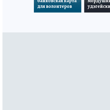
банковская карта
мордушки
для волонтеров
удэгейски