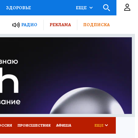
ЗДОРОВЬЕ
ЕЩЕ
ТЫ РОССИИ
РАДИО
РЕКЛАМА
ПОДПИСКА
КРЕТЫ
ПУТЕВОДИТЕЛЬ
 ЖЕЛЕЗА
ТУРИЗМ
Д ПОТРЕБИТЕЛЯ
ВСЕ О КП
ОССИЯ
ПРОИСШЕСТВИЯ
АФИША
ЕЩЕ