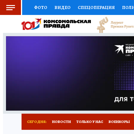
ФОТО
ВИДЕО
СПЕЦОПЕРАЦИЯ
ПОЛ
СОЦПОДДЕРЖКА
НАУКА
СПОРТ
КО
ВЫБОР ЭКСПЕРТОВ
ДОКТОР
ФИНАНС
КНИЖНАЯ ПОЛКА
ПРОГНОЗЫ НА СПОРТ
ПРЕСС-ЦЕНТР
НЕДВИЖИМОСТЬ
ТЕЛЕ
РАДИО КП
РЕКЛАМА
ТЕСТЫ
НОВОЕ 
СЕГОДНЯ:
НОВОСТИ
ТОЛЬКО У НАС
ВОЕНКОРЫ