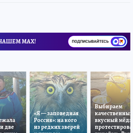
 НАШЕМ MAX!
ПОДПИСЫВАЙТЕСЬ
Выбираем
«Я — заповедная
качественный
лежала
Россия»: на кого
вкусный мёд:
и две
из редких зверей
протестирова