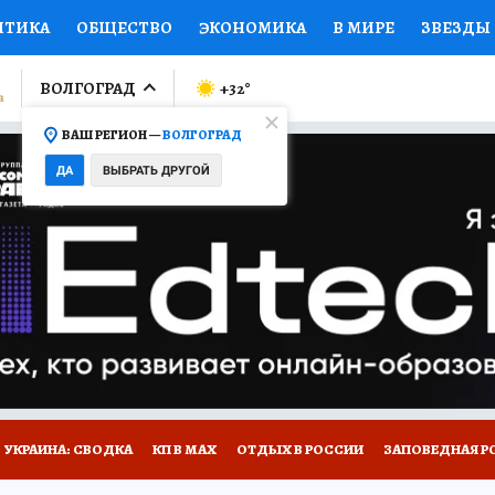
ИТИКА
ОБЩЕСТВО
ЭКОНОМИКА
В МИРЕ
ЗВЕЗДЫ
ЛУМНИСТЫ
ПРОИСШЕСТВИЯ
НАЦИОНАЛЬНЫЕ ПРОЕК
ВОЛГОГРАД
+32
°
ВАШ РЕГИОН —
ВОЛГОГРАД
Ы
ОТКРЫВАЕМ МИР
Я ЗНАЮ
СЕМЬЯ
ЖЕНСКИЕ СЕ
ДА
ВЫБРАТЬ ДРУГОЙ
ПРОМОКОДЫ
СЕРИАЛЫ
СПЕЦПРОЕКТЫ
ДЕФИЦИТ
ВИЗОР
КОЛЛЕКЦИИ
КОНКУРСЫ
РАБОТА У НАС
ГИ
НА САЙТЕ
УКРАИНА: СВОДКА
КП В МАХ
ОТДЫХ В РОССИИ
ЗАПОВЕДНАЯ Р