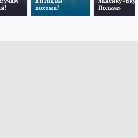
: учим
и птиц вы
линейку «Вкус
й!
похожи?
Польза»