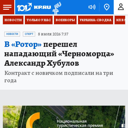
НОВОСТИ
ТОЛЬКО У НАС
ВОЕНКОРЫ
УКРАИНА: СВОДКА
КП В М
8 июля 2026 7:37
НОВОСТИ
СПОРТ
В «Ротор»
перешел
нападающий «Черноморца»
Александр Хубулов
Контракт с новичком подписали на три
года