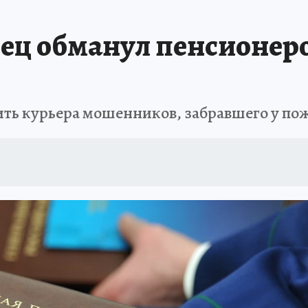
ец обманул пенсионеро
дить курьера мошенников, забравшего у п