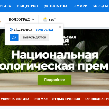
ИТИКА
ОБЩЕСТВО
ЭКОНОМИКА
В МИРЕ
ЗВЕЗДЫ
ЛУМНИСТЫ
ПРОИСШЕСТВИЯ
НАЦИОНАЛЬНЫЕ ПРОЕК
ВОЛГОГРАД
+30
°
ВАШ РЕГИОН —
ВОЛГОГРАД
Ы
ОТКРЫВАЕМ МИР
Я ЗНАЮ
СЕМЬЯ
ЖЕНСКИЕ СЕ
ДА
ВЫБРАТЬ ДРУГОЙ
ПРОМОКОДЫ
СЕРИАЛЫ
СПЕЦПРОЕКТЫ
ДЕФИЦИТ
ВИЗОР
КОЛЛЕКЦИИ
КОНКУРСЫ
РАБОТА У НАС
ГИ
НА САЙТЕ
УКРАИНА: СВОДКА
КП В МАХ
ОТДЫХ В РОССИИ
ЗАПОВЕДНАЯ Р