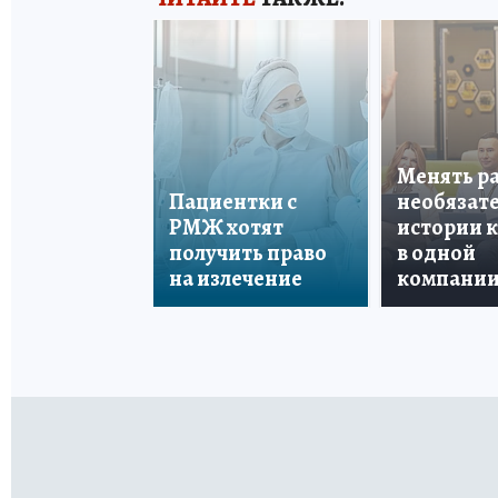
Менять р
Пациентки с
необязате
РМЖ хотят
истории 
получить право
в одной
на излечение
компани