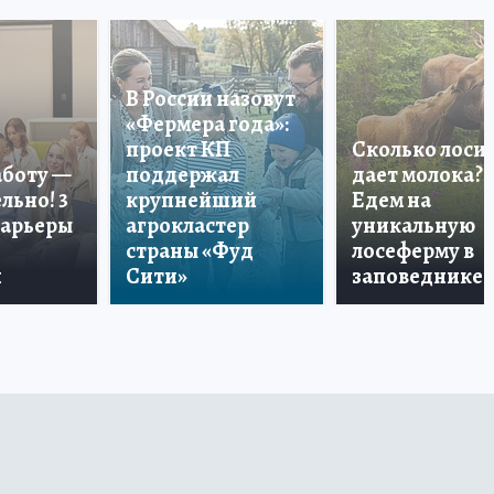
В России назовут
«Фермера года»:
проект КП
Сколько лоси
аботу —
поддержал
дает молока?
льно! 3
крупнейший
Едем на
карьеры
агрокластер
уникальную
страны «Фуд
лосеферму в
и
Сити»
заповеднике!