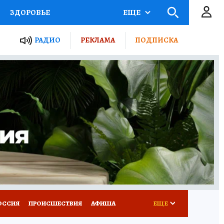
ЗДОРОВЬЕ
ЕЩЕ
ТЫ РОССИИ
РАДИО
РЕКЛАМА
ПОДПИСКА
КРЕТЫ
ПУТЕВОДИТЕЛЬ
 ЖЕЛЕЗА
ТУРИЗМ
Д ПОТРЕБИТЕЛЯ
ВСЕ О КП
ОССИЯ
ПРОИСШЕСТВИЯ
АФИША
ЕЩЕ