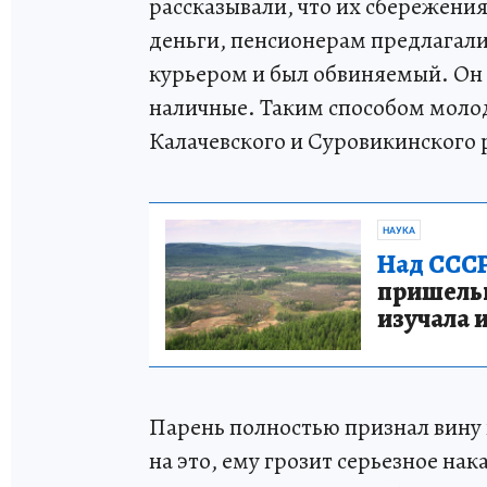
рассказывали, что их сбережени
деньги, пенсионерам предлагал
курьером и был обвиняемый. Он
наличные. Таким способом моло
Калачевского и Суровикинского 
НАУКА
Над СССР
пришельце
изучала 
Парень полностью признал вину 
на это, ему грозит серьезное нак