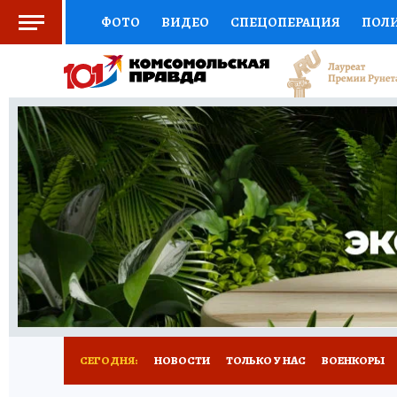
ФОТО
ВИДЕО
СПЕЦОПЕРАЦИЯ
ПОЛ
СОЦПОДДЕРЖКА
НАУКА
СПОРТ
КО
ВЫБОР ЭКСПЕРТОВ
ДОКТОР
ФИНАНС
КНИЖНАЯ ПОЛКА
ПРОГНОЗЫ НА СПОРТ
ПРЕСС-ЦЕНТР
НЕДВИЖИМОСТЬ
ТЕЛЕ
РАДИО КП
РЕКЛАМА
ТЕСТЫ
НОВОЕ 
СЕГОДНЯ:
НОВОСТИ
ТОЛЬКО У НАС
ВОЕНКОРЫ