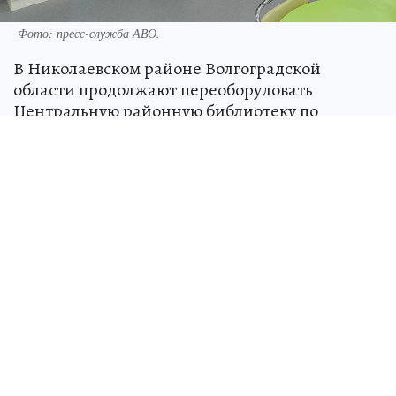
Фото: пресс-служба АВО.
В Николаевском районе Волгоградской
области продолжают переоборудовать
Центральную районную библиотеку по
модельному стандарту. В учреждение уже
поступило свыше тысячи новых книг, сообщает
сайт volgograd.kp.ru со ссылкой на
региональный комитет культуры.
Среди книжных новинок — классика,
художественная и научно-популярная
литература современных отечественных и
зарубежных авторов. Также читателям станут
доступны ресурсы Национальной электронной
библиотеки. В ближайшее время в библиотеку
привезут 50 новых стеллажей, модульные
диваны и столы. Появится и современное