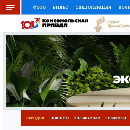
ФОТО
ВИДЕО
СПЕЦОПЕРАЦИЯ
ПОЛ
СОЦПОДДЕРЖКА
НАУКА
СПОРТ
КО
ВЫБОР ЭКСПЕРТОВ
ДОКТОР
ФИНАНС
КНИЖНАЯ ПОЛКА
ПРОГНОЗЫ НА СПОРТ
ПРЕСС-ЦЕНТР
НЕДВИЖИМОСТЬ
ТЕЛЕ
РАДИО КП
РЕКЛАМА
ТЕСТЫ
НОВОЕ 
СЕГОДНЯ:
НОВОСТИ
ТОЛЬКО У НАС
ВОЕНКОРЫ