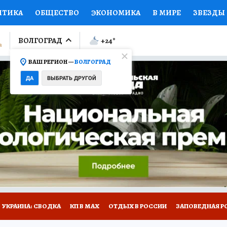
ИТИКА
ОБЩЕСТВО
ЭКОНОМИКА
В МИРЕ
ЗВЕЗДЫ
ЛУМНИСТЫ
ПРОИСШЕСТВИЯ
НАЦИОНАЛЬНЫЕ ПРОЕК
ВОЛГОГРАД
+24
°
ВАШ РЕГИОН —
ВОЛГОГРАД
Ы
ОТКРЫВАЕМ МИР
Я ЗНАЮ
СЕМЬЯ
ЖЕНСКИЕ СЕ
ДА
ВЫБРАТЬ ДРУГОЙ
ПРОМОКОДЫ
СЕРИАЛЫ
СПЕЦПРОЕКТЫ
ДЕФИЦИТ
ВИЗОР
КОЛЛЕКЦИИ
КОНКУРСЫ
РАБОТА У НАС
ГИ
НА САЙТЕ
УКРАИНА: СВОДКА
КП В МАХ
ОТДЫХ В РОССИИ
ЗАПОВЕДНАЯ Р