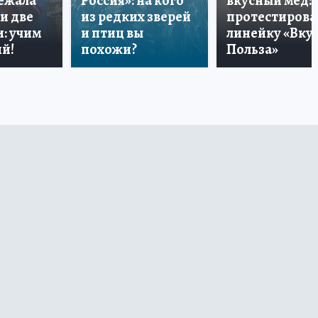
лежала
Россия»: на кого
вкусный мёд:
и две
из редких зверей
протестирова
: учим
и птиц вы
линейку «Вкус
й!
похожи?
Польза»