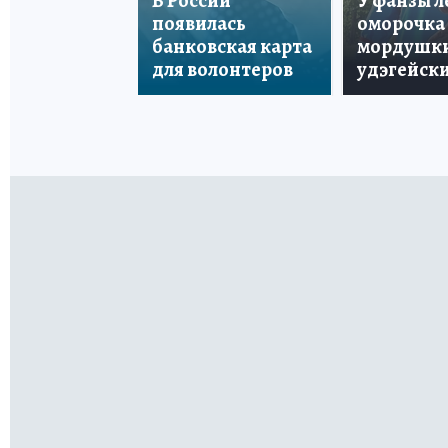
В России
У фанзы 
появилась
оморочка 
банковская карта
мордушки
для волонтеров
удэгейски