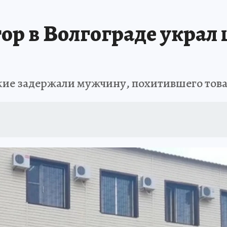
ор в Волгограде украл
кие задержали мужчину, похитившего това