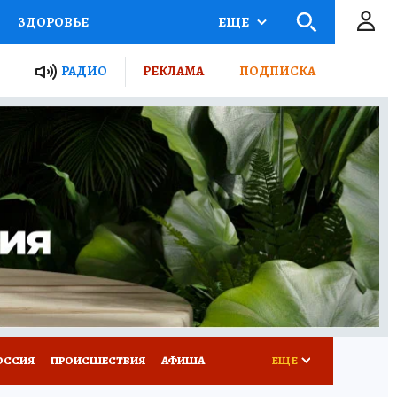
ЗДОРОВЬЕ
ЕЩЕ
ТЫ РОССИИ
РАДИО
РЕКЛАМА
ПОДПИСКА
КРЕТЫ
ПУТЕВОДИТЕЛЬ
 ЖЕЛЕЗА
ТУРИЗМ
Д ПОТРЕБИТЕЛЯ
ВСЕ О КП
ОССИЯ
ПРОИСШЕСТВИЯ
АФИША
ЕЩЕ