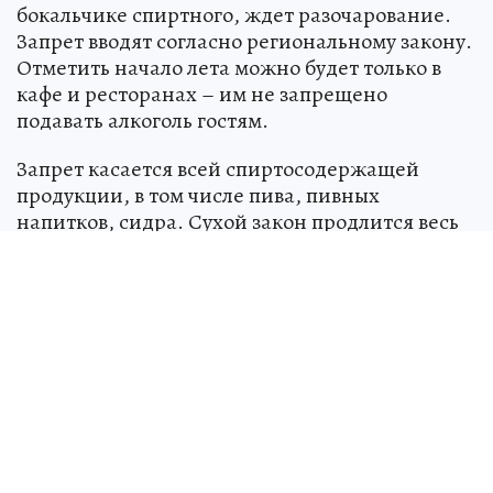
бокальчике спиртного, ждет разочарование.
Запрет вводят согласно региональному закону.
Отметить начало лета можно будет только в
кафе и ресторанах – им не запрещено
подавать алкоголь гостям.
Запрет касается всей спиртосодержащей
продукции, в том числе пива, пивных
напитков, сидра. Сухой закон продлится весь
день с 8 утра до 23 часов. В ночное время
торговля алкоголя запрещена в магазинах
Волгограда и области всегда.