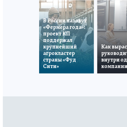
В России назовут
«Фермера года»:
проект КП
поддержал
крупнейший
Как вырас
агрокластер
руководи
страны «Фуд
внутри о
Сити»
компани