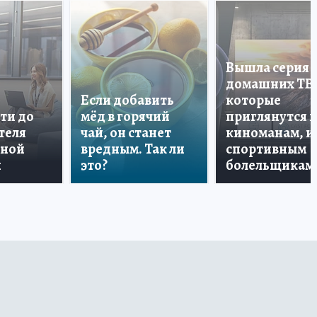
Вышла серия
домашних ТВ
Если добавить
которые
ти до
мёд в горячий
приглянутся 
теля
чай, он станет
киноманам, и
дной
вредным. Так ли
спортивным
и
это?
болельщикам