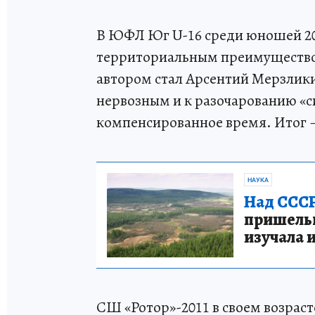
В ЮФЛ Юг U-16 среди юношей 20
территориальным преимуществом 
автором стал Арсентий Мерзлики
нервозным и к разочарованию «с
компенсированное время. Итог – 
НАУКА
Над СССР
пришельце
изучала 
СШ «Ротор»-2011 в своем возраст