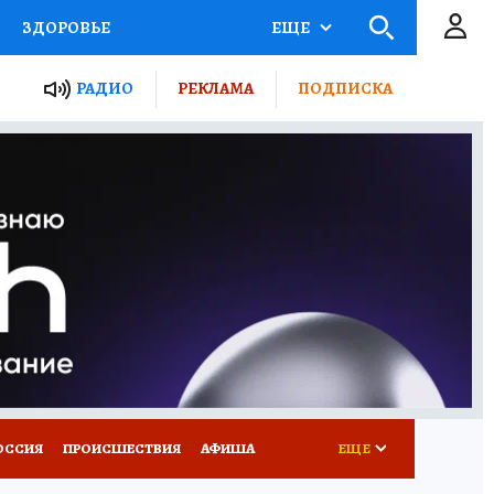
ЗДОРОВЬЕ
ЕЩЕ
ТЫ РОССИИ
РАДИО
РЕКЛАМА
ПОДПИСКА
КРЕТЫ
ПУТЕВОДИТЕЛЬ
 ЖЕЛЕЗА
ТУРИЗМ
Д ПОТРЕБИТЕЛЯ
ВСЕ О КП
ОССИЯ
ПРОИСШЕСТВИЯ
АФИША
ЕЩЕ