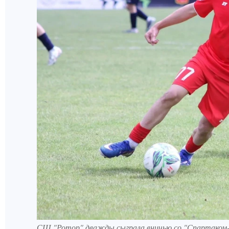
СШ "Ротор" дважды сыграла вничью со "Спартаком