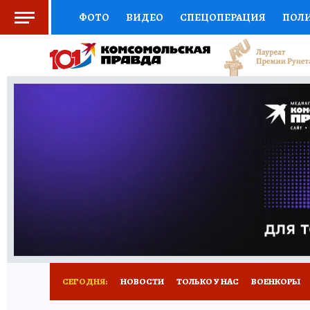
ФОТО
ВИДЕО
СПЕЦОПЕРАЦИЯ
ПОЛ
СОЦПОДДЕРЖКА
НАУКА
СПОРТ
КО
ВЫБОР ЭКСПЕРТОВ
ДОКТОР
ФИНАНС
КНИЖНАЯ ПОЛКА
ПРОГНОЗЫ НА СПОРТ
ПРЕСС-ЦЕНТР
НЕДВИЖИМОСТЬ
ТЕЛЕ
РАДИО КП
РЕКЛАМА
ТЕСТЫ
НОВОЕ 
СЕГОДНЯ:
НОВОСТИ
ТОЛЬКО У НАС
ВОЕНКОРЫ