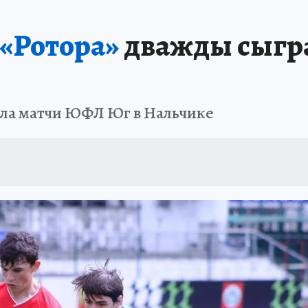
«Ротора»
дважды сыгра
ела матчи ЮФЛ Юг в Нальчике