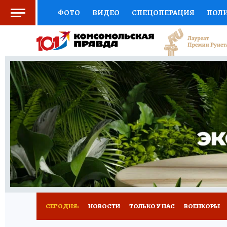
ФОТО
ВИДЕО
СПЕЦОПЕРАЦИЯ
ПОЛ
СОЦПОДДЕРЖКА
НАУКА
СПОРТ
КО
ВЫБОР ЭКСПЕРТОВ
ДОКТОР
ФИНАНС
КНИЖНАЯ ПОЛКА
ПРОГНОЗЫ НА СПОРТ
ПРЕСС-ЦЕНТР
НЕДВИЖИМОСТЬ
ТЕЛЕ
РАДИО КП
РЕКЛАМА
ТЕСТЫ
НОВОЕ 
СЕГОДНЯ:
НОВОСТИ
ТОЛЬКО У НАС
ВОЕНКОРЫ