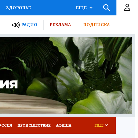
ЗДОРОВЬЕ
ЕЩЕ
ТЫ РОССИИ
РАДИО
РЕКЛАМА
ПОДПИСКА
КРЕТЫ
ПУТЕВОДИТЕЛЬ
 ЖЕЛЕЗА
ТУРИЗМ
Д ПОТРЕБИТЕЛЯ
ВСЕ О КП
ОССИЯ
ПРОИСШЕСТВИЯ
АФИША
ЕЩЕ