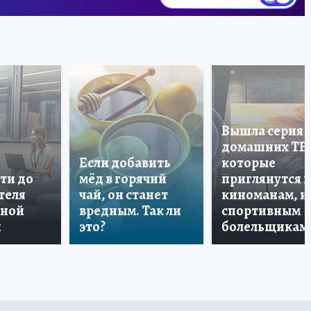
Вышла серия
домашних ТВ
Если добавить
которые
ти до
мёд в горячий
приглянутся 
теля
чай, он станет
киноманам, и
дной
вредным. Так ли
спортивным
и
это?
болельщикам