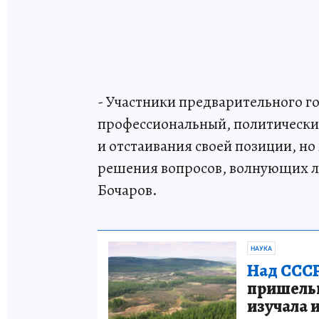
- Участники предварительного 
профессиональный, политически
и отстаивания своей позиции, н
решения вопросов, волнующих лю
Бочаров.
НАУКА
Над СССР
пришельце
изучала 