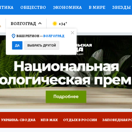
ИТИКА
ОБЩЕСТВО
ЭКОНОМИКА
В МИРЕ
ЗВЕЗДЫ
ЛУМНИСТЫ
ПРОИСШЕСТВИЯ
НАЦИОНАЛЬНЫЕ ПРОЕК
ВОЛГОГРАД
+34
°
ВАШ РЕГИОН —
ВОЛГОГРАД
Ы
ОТКРЫВАЕМ МИР
Я ЗНАЮ
СЕМЬЯ
ЖЕНСКИЕ СЕ
ДА
ВЫБРАТЬ ДРУГОЙ
ПРОМОКОДЫ
СЕРИАЛЫ
СПЕЦПРОЕКТЫ
ДЕФИЦИТ
ВИЗОР
КОЛЛЕКЦИИ
КОНКУРСЫ
РАБОТА У НАС
ГИ
НА САЙТЕ
УКРАИНА: СВОДКА
КП В МАХ
ОТДЫХ В РОССИИ
ЗАПОВЕДНАЯ Р