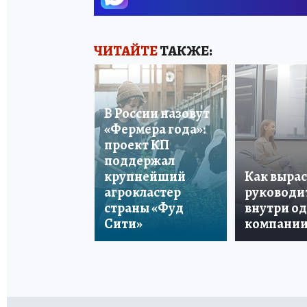
ЧИТАЙТЕ
ТАКЖЕ:
В России назовут
«Фермера года»:
проект КП
поддержал
крупнейший
Как вырас
агрокластер
руководи
страны «Фуд
внутри о
Сити»
компани