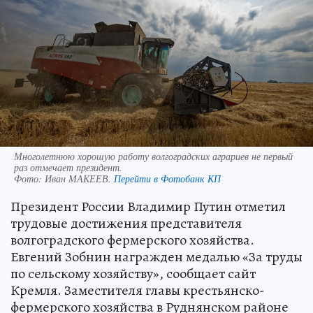
Многолетнюю хорошую работу волгоградских аграриев не первый
раз отмечает президент.
Фото:
Иван МАКЕЕВ.
Перейти в Фотобанк КП
Президент России Владимир Путин отметил
трудовые достижения представителя
волгоградского фермерского хозяйства.
Евгений Зобнин награжден медалью «За труды
по сельскому хозяйству», сообщает сайт
Кремля. Заместителя главы крестьянско-
фермерского хозяйства в Руднянском районе