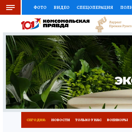
ФОТО
ВИДЕО
СПЕЦОПЕРАЦИЯ
ПОЛ
СОЦПОДДЕРЖКА
НАУКА
СПОРТ
КО
ВЫБОР ЭКСПЕРТОВ
ДОКТОР
ФИНАНС
КНИЖНАЯ ПОЛКА
ПРОГНОЗЫ НА СПОРТ
ПРЕСС-ЦЕНТР
НЕДВИЖИМОСТЬ
ТЕЛЕ
РАДИО КП
РЕКЛАМА
ТЕСТЫ
НОВОЕ 
СЕГОДНЯ:
НОВОСТИ
ТОЛЬКО У НАС
ВОЕНКОРЫ