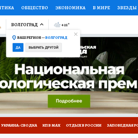
ИТИКА
ОБЩЕСТВО
ЭКОНОМИКА
В МИРЕ
ЗВЕЗДЫ
ЛУМНИСТЫ
ПРОИСШЕСТВИЯ
НАЦИОНАЛЬНЫЕ ПРОЕК
ВОЛГОГРАД
+21
°
ВАШ РЕГИОН —
ВОЛГОГРАД
Ы
ОТКРЫВАЕМ МИР
Я ЗНАЮ
СЕМЬЯ
ЖЕНСКИЕ СЕ
ДА
ВЫБРАТЬ ДРУГОЙ
ПРОМОКОДЫ
СЕРИАЛЫ
СПЕЦПРОЕКТЫ
ДЕФИЦИТ
ВИЗОР
КОЛЛЕКЦИИ
КОНКУРСЫ
РАБОТА У НАС
ГИ
НА САЙТЕ
УКРАИНА: СВОДКА
КП В МАХ
ОТДЫХ В РОССИИ
ЗАПОВЕДНАЯ Р