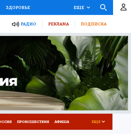
ЗДОРОВЬЕ
ЕЩЕ
ТЫ РОССИИ
РАДИО
РЕКЛАМА
ПОДПИСКА
КРЕТЫ
ПУТЕВОДИТЕЛЬ
 ЖЕЛЕЗА
ТУРИЗМ
Д ПОТРЕБИТЕЛЯ
ВСЕ О КП
ОССИЯ
ПРОИСШЕСТВИЯ
АФИША
ЕЩЕ