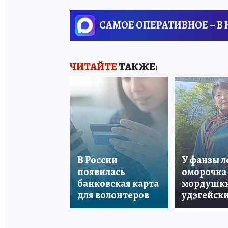
САМОЕ ОПЕРАТИВНОЕ – В
ЧИТАЙТЕ
ТАКЖЕ:
В России
У фанзы 
появилась
оморочка 
банковская карта
мордушки
для волонтеров
удэгейски