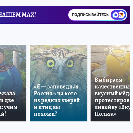
 НАШЕМ MAX!
ПОДПИСЫВАЙТЕСЬ
Выбираем
«Я — заповедная
качественный
лежала
Россия»: на кого
вкусный мёд:
и две
из редких зверей
протестирова
: учим
и птиц вы
линейку «Вкус
й!
похожи?
Польза»