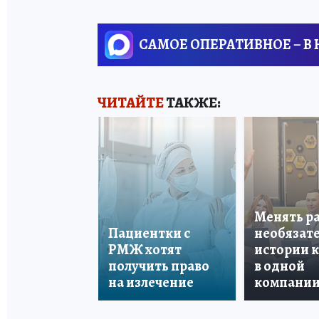
САМОЕ ОПЕРАТИВНОЕ – В
ЧИТАЙТЕ
ТАКЖЕ:
Менять р
Пациентки с
необязате
РМЖ хотят
истории 
получить право
в одной
на излечение
компани