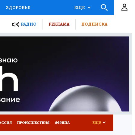
ЗДОРОВЬЕ
ЕЩЕ
ТЫ РОССИИ
РАДИО
РЕКЛАМА
ПОДПИСКА
КРЕТЫ
ПУТЕВОДИТЕЛЬ
 ЖЕЛЕЗА
ТУРИЗМ
Д ПОТРЕБИТЕЛЯ
ВСЕ О КП
ОССИЯ
ПРОИСШЕСТВИЯ
АФИША
ЕЩЕ