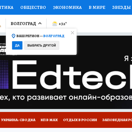
ИТИКА
ОБЩЕСТВО
ЭКОНОМИКА
В МИРЕ
ЗВЕЗДЫ
ЛУМНИСТЫ
ПРОИСШЕСТВИЯ
НАЦИОНАЛЬНЫЕ ПРОЕК
ВОЛГОГРАД
+32
°
ВАШ РЕГИОН —
ВОЛГОГРАД
Ы
ОТКРЫВАЕМ МИР
Я ЗНАЮ
СЕМЬЯ
ЖЕНСКИЕ СЕ
ДА
ВЫБРАТЬ ДРУГОЙ
ПРОМОКОДЫ
СЕРИАЛЫ
СПЕЦПРОЕКТЫ
ДЕФИЦИТ
ВИЗОР
КОЛЛЕКЦИИ
КОНКУРСЫ
РАБОТА У НАС
ГИ
НА САЙТЕ
УКРАИНА: СВОДКА
КП В МАХ
ОТДЫХ В РОССИИ
ЗАПОВЕДНАЯ Р