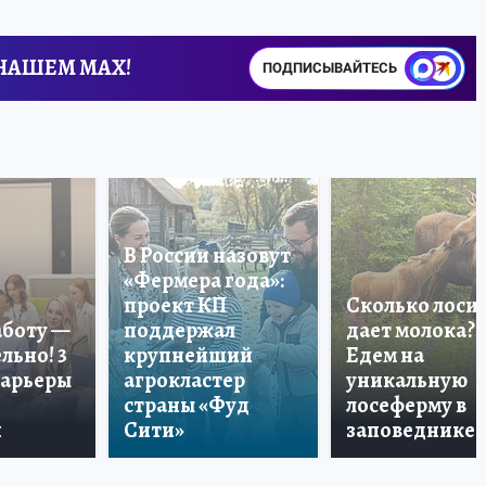
 НАШЕМ MAX!
ПОДПИСЫВАЙТЕСЬ
В России назовут
«Фермера года»:
проект КП
Сколько лоси
аботу —
поддержал
дает молока?
льно! 3
крупнейший
Едем на
карьеры
агрокластер
уникальную
страны «Фуд
лосеферму в
и
Сити»
заповеднике!