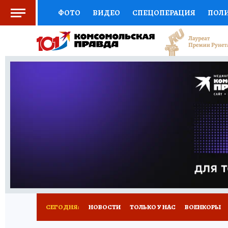
ФОТО
ВИДЕО
СПЕЦОПЕРАЦИЯ
ПОЛ
СОЦПОДДЕРЖКА
НАУКА
СПОРТ
КО
ВЫБОР ЭКСПЕРТОВ
ДОКТОР
ФИНАНС
КНИЖНАЯ ПОЛКА
ПРОГНОЗЫ НА СПОРТ
ПРЕСС-ЦЕНТР
НЕДВИЖИМОСТЬ
ТЕЛЕ
РАДИО КП
РЕКЛАМА
ТЕСТЫ
НОВОЕ 
СЕГОДНЯ:
НОВОСТИ
ТОЛЬКО У НАС
ВОЕНКОРЫ