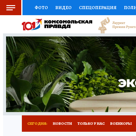
ФОТО
ВИДЕО
СПЕЦОПЕРАЦИЯ
ПОЛ
СОЦПОДДЕРЖКА
НАУКА
СПОРТ
КО
ВЫБОР ЭКСПЕРТОВ
ДОКТОР
ФИНАНС
КНИЖНАЯ ПОЛКА
ПРОГНОЗЫ НА СПОРТ
ПРЕСС-ЦЕНТР
НЕДВИЖИМОСТЬ
ТЕЛЕ
РАДИО КП
РЕКЛАМА
ТЕСТЫ
НОВОЕ 
СЕГОДНЯ:
НОВОСТИ
ТОЛЬКО У НАС
ВОЕНКОРЫ