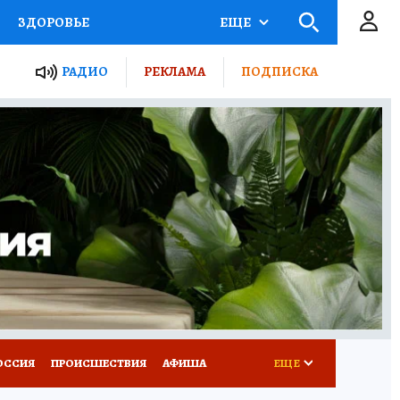
ЗДОРОВЬЕ
ЕЩЕ
ТЫ РОССИИ
РАДИО
РЕКЛАМА
ПОДПИСКА
КРЕТЫ
ПУТЕВОДИТЕЛЬ
 ЖЕЛЕЗА
ТУРИЗМ
Д ПОТРЕБИТЕЛЯ
ВСЕ О КП
ОССИЯ
ПРОИСШЕСТВИЯ
АФИША
ЕЩЕ