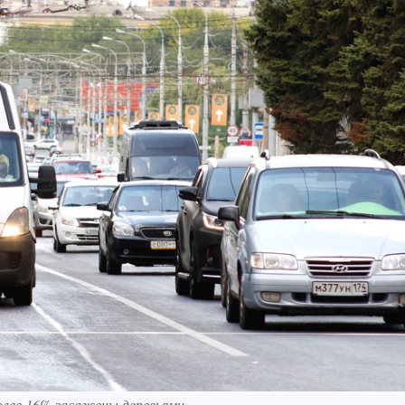
олее 16% засажены деревьями.