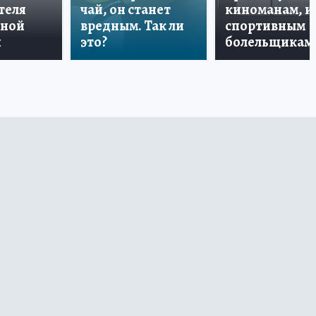
теля
чай, он станет
киноманам, и
дной
вредным. Так ли
спортивным
и
это?
болельщикам