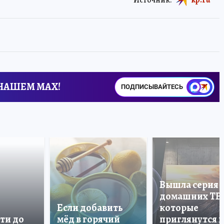
 НАШЕМ MAX!
ПОДПИСЫВАЙТЕСЬ
Вышла серия
домашних ТВ
Если добавить
которые
ти до
мёд в горячий
приглянутся 