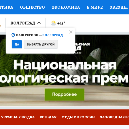
ИТИКА
ОБЩЕСТВО
ЭКОНОМИКА
В МИРЕ
ЗВЕЗДЫ
ЛУМНИСТЫ
ПРОИСШЕСТВИЯ
НАЦИОНАЛЬНЫЕ ПРОЕК
ВОЛГОГРАД
+23
°
ВАШ РЕГИОН —
ВОЛГОГРАД
Ы
ОТКРЫВАЕМ МИР
Я ЗНАЮ
СЕМЬЯ
ЖЕНСКИЕ СЕ
ДА
ВЫБРАТЬ ДРУГОЙ
ПРОМОКОДЫ
СЕРИАЛЫ
СПЕЦПРОЕКТЫ
ДЕФИЦИТ
ВИЗОР
КОЛЛЕКЦИИ
КОНКУРСЫ
РАБОТА У НАС
ГИ
НА САЙТЕ
УКРАИНА: СВОДКА
КП В МАХ
ОТДЫХ В РОССИИ
ЗАПОВЕДНАЯ Р