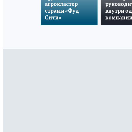
агрокластер
руководи
страны «Фуд
внутри о
Сити»
компани