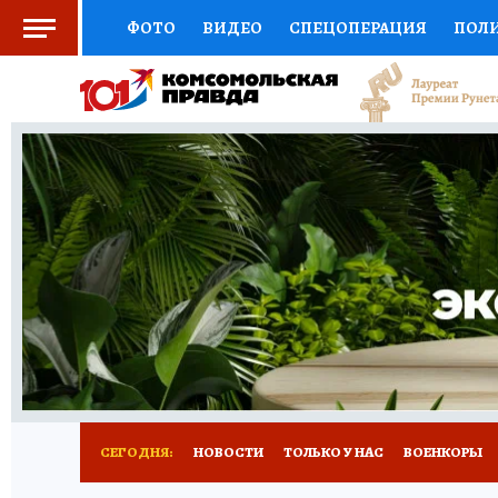
ФОТО
ВИДЕО
СПЕЦОПЕРАЦИЯ
ПОЛ
СОЦПОДДЕРЖКА
НАУКА
СПОРТ
КО
ВЫБОР ЭКСПЕРТОВ
ДОКТОР
ФИНАНС
КНИЖНАЯ ПОЛКА
ПРОГНОЗЫ НА СПОРТ
ПРЕСС-ЦЕНТР
НЕДВИЖИМОСТЬ
ТЕЛЕ
РАДИО КП
РЕКЛАМА
ТЕСТЫ
НОВОЕ 
СЕГОДНЯ:
НОВОСТИ
ТОЛЬКО У НАС
ВОЕНКОРЫ