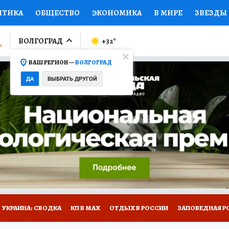
ИТИКА
ОБЩЕСТВО
ЭКОНОМИКА
В МИРЕ
ЗВЕЗДЫ
ЛУМНИСТЫ
ПРОИСШЕСТВИЯ
НАЦИОНАЛЬНЫЕ ПРОЕК
ВОЛГОГРАД
+32
°
ВАШ РЕГИОН —
ВОЛГОГРАД
Ы
ОТКРЫВАЕМ МИР
Я ЗНАЮ
СЕМЬЯ
ЖЕНСКИЕ СЕ
ДА
ВЫБРАТЬ ДРУГОЙ
ПРОМОКОДЫ
СЕРИАЛЫ
СПЕЦПРОЕКТЫ
ДЕФИЦИТ
ВИЗОР
КОЛЛЕКЦИИ
КОНКУРСЫ
РАБОТА У НАС
ГИ
НА САЙТЕ
УКРАИНА: СВОДКА
КП В МАХ
ОТДЫХ В РОССИИ
ЗАПОВЕДНАЯ Р