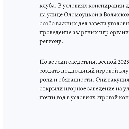
клуба. В условиях конспирации 
на улице Оломоуцкой в Волжском
особо важных дел завели уголов
проведение азартных игр органи
региону.
По версии следствия, весной 20
создать подпольный игровой кл
роли и обязанности. Они закупи
открыли игорное заведение на у
почти год в условиях строгой ко