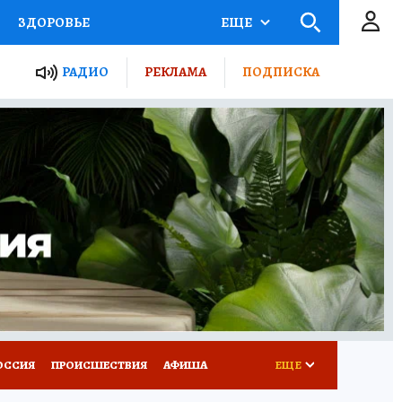
ЗДОРОВЬЕ
ЕЩЕ
ТЫ РОССИИ
РАДИО
РЕКЛАМА
ПОДПИСКА
КРЕТЫ
ПУТЕВОДИТЕЛЬ
 ЖЕЛЕЗА
ТУРИЗМ
Д ПОТРЕБИТЕЛЯ
ВСЕ О КП
ОССИЯ
ПРОИСШЕСТВИЯ
АФИША
ЕЩЕ