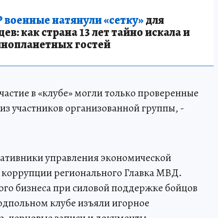
 военные натянули «сетку»
для
в: как страна 13 лет тайно искала и
инопланетных гостей
частие в «клубе» могли только проверенные
из участников организованной группы, -
ативники управления экономической
я коррупции регионального Главка МВД.
ого бизнеса при силовой поддержке бойцов
подпольном клубе изъяли игорное
а, черновые записи и документы.