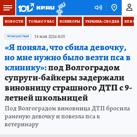
НОВОСТИ
ТОЛЬКО У НАС
ВОЕНКОРЫ
УКРАИНА: СВОДКА
КП В М
14 мая 2026 8:05
ПРОИСШЕСТВИЯ
«Я поняла, что сбила девочку,
но мне нужно было везти пса в
клинику»:
под Волгоградом
супруги-байкеры задержали
виновницу страшного ДТП с 9-
летней школьницей
Под Волгоградом виновница ДТП бросила
раненую девочку и повезла пса к
ветеринару