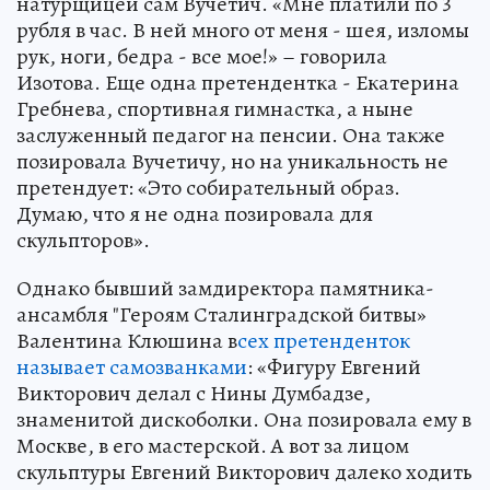
натурщицей сам Вучетич. «Мне платили по 3
рубля в час. В ней много от меня - шея, изломы
рук, ноги, бедра - все мое!» – говорила
Изотова. Еще одна претендентка - Екатерина
Гребнева, спортивная гимнастка, а ныне
заслуженный педагог на пенсии. Она также
позировала Вучетичу, но на уникальность не
претендует: «Это собирательный образ.
Думаю, что я не одна позировала для
скульпторов».
Однако бывший замдиректора памятника-
ансамбля "Героям Сталинградской битвы»
Валентина Клюшина в
сех претенденток
называет самозванками
: «Фигуру Евгений
Викторович делал с Нины Думбадзе,
знаменитой дискоболки. Она позировала ему в
Москве, в его мастерской. А вот за лицом
скульптуры Евгений Викторович далеко ходить